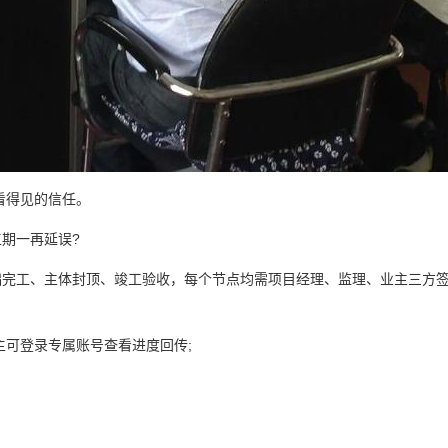
看得见的信任。
期一再延误?
础完工、主体封顶、竣工验收，每个节点均需项目经理、监理、业主三方
可登录专属账号查看进度回传;